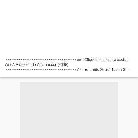
~~~~~~~~~~~~~~~~~~~~~~~~~~~~~~~~~ ### Clique no link para assistir
### A Fronteira do Amanhecer (2008)
~~~~~~~~~~~~~~~~~~~~~~~~~~~~~~~~~ Atores: Louis Garrel, Laura Smet,
Clémentine Poidatz Direção: Philippe Garrel Escritores Filme: Philippe
Garrel, Marc...