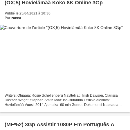
(OX;5) Hovielämää Koko 8K Online 3Gp
Publié le 25/04/2021 à 10:36
Par
zanna
Writers: Ohjaaja: Rosie Schellenberg Näyttelijät: Trish Dawson, Clarissa
Dickson Wright, Stephen Smith Maa: Iso-Britannia Otsikko elokuva:
Hovielämää Vuosi: 2014 Ajonaika: 60 min Genret: Dokumentti Napsauta
linkkiä katsoaksesi elokuvan Hovielämää [][][][][][][][][][][][][][][][][]...
(MF*52) 3Gp Assistir 1080P Em Português A