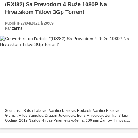
(RX!82) Sa Prevodom 4 Ruže 1080P Na
Hrvatskom Titlovi 3Gp Torrent
Publié le 27/04/2021 à 20:09
Par
zanna
Scenaristi: Balsa Labovic, Vasilije Nikitovic Redatelj: Vasilije Nikitovic
Glumci: Milos Samolov, Dragan Jovanovic, Boris Milivojevic Zemlja: Srbija
Godina: 2019 Naslov: 4 ruže Vrijeme izvođenja: 100 min Žanrovi filmova:
Zločin, drama ~~~~~~~~~~~~~~~~~~~~~~~~~~~~~~~~~...