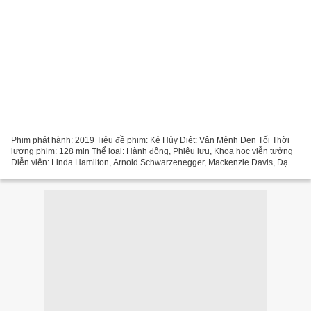
Phim phát hành: 2019 Tiêu đề phim: Kẻ Hủy Diệt: Vận Mệnh Đen Tối Thời
lượng phim: 128 min Thể loại: Hành động, Phiêu lưu, Khoa học viễn tưởng
Diễn viên: Linda Hamilton, Arnold Schwarzenegger, Mackenzie Davis, Đạo
diễn: Tim Miller, Quốc gia: Mỹ, Tây Ban...