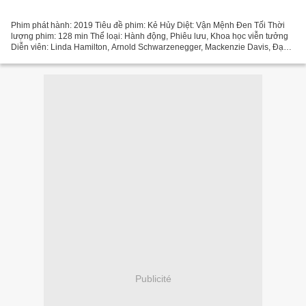
Phim phát hành: 2019 Tiêu đề phim: Kẻ Hủy Diệt: Vận Mệnh Đen Tối Thời
lượng phim: 128 min Thể loại: Hành động, Phiêu lưu, Khoa học viễn tưởng
Diễn viên: Linda Hamilton, Arnold Schwarzenegger, Mackenzie Davis, Đạo
diễn: Tim Miller, Quốc gia: Mỹ, Tây Ban...
Publicité