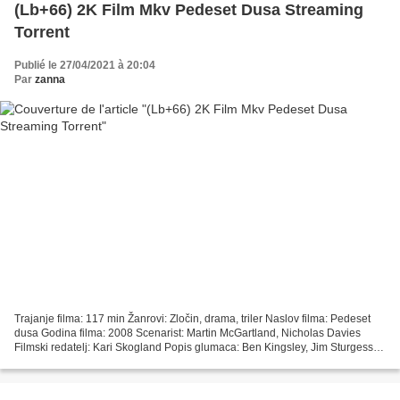
(Lb+66) 2K Film Mkv Pedeset Dusa Streaming
Torrent
Publié le 27/04/2021 à 20:04
Par
zanna
Trajanje filma: 117 min Žanrovi: Zločin, drama, triler Naslov filma: Pedeset
dusa Godina filma: 2008 Scenarist: Martin McGartland, Nicholas Davies
Filmski redatelj: Kari Skogland Popis glumaca: Ben Kingsley, Jim Sturgess,
Kevin Zegers Zemlja: Velika Britanija,...