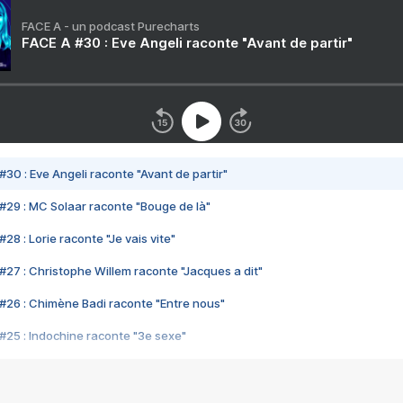
FACE A - un podcast Purecharts
FACE A #30 : Eve Angeli raconte "Avant de partir"
#30 : Eve Angeli raconte "Avant de partir"
#29 : MC Solaar raconte "Bouge de là"
28 : Lorie raconte "Je vais vite"
#27 : Christophe Willem raconte "Jacques a dit"
#26 : Chimène Badi raconte "Entre nous"
#25 : Indochine raconte "3e sexe"
#24 : Zaho raconte "C'est chelou"
#23 : Patrick Bruel raconte "Au café des délices"