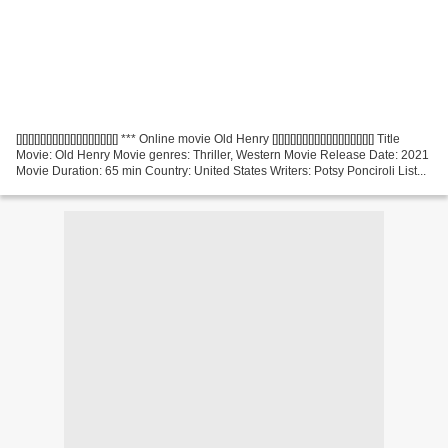
[][][][][][][][][][][][][][][][][] *** Online movie Old Henry [][][][][][][][][][][][][][][][][] Title
Movie: Old Henry Movie genres: Thriller, Western Movie Release Date: 2021
Movie Duration: 65 min Country: United States Writers: Potsy Ponciroli List...