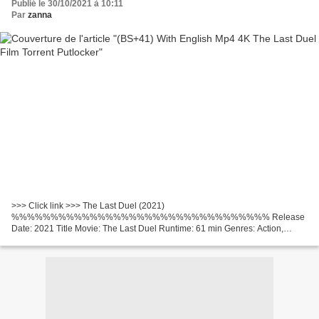
Publié le 30/10/2021 à 10:11
Par
zanna
>>> Click link >>> The Last Duel (2021)
%%%%%%%%%%%%%%%%%%%%%%%%%%%%%%%%% Release
Date: 2021 Title Movie: The Last Duel Runtime: 61 min Genres: Action,
Drama, History Country: United States, United Kingdom Director: Ridley
Scott Movie actors: Matt Damon,...