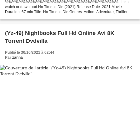
%%%%%%%%%%%%%%%%%%%%%%%%%%%%%%%%% Link to
watch or download No Time to Die (2021) Release Date: 2021 Movie
Duration: 67 min Title: No Time to Die Genres: Action, Adventure, Thriller
Movie Director: Cary Joji Fukunaga Writers Movie: Neal Purvis, Robert...
(Yz-49) Nightbooks Full Hd Online Avi 8K
Torrent Dvdvilla
Publié le 30/10/2021 à 02:44
Par
zanna