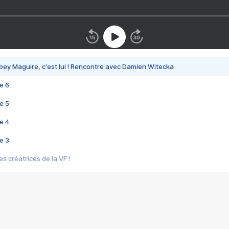
bey Maguire, c'est lui ! Rencontre avec Damien Witecka
e 6
e 5
e 4
e 3
s créatrices de la VF !
e 2
e 1
e Mektoub My Love arrive enfin ! Rencontre avec Shaïn Boumedine et Sal