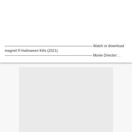
───────────────────────────────── Watch or download
magnet !!! Halloween Kills (2021)
───────────────────────────────── Movie Director:
David Gordon Green, Country: United States, United Kingdom, Movie actors:
Jamie Lee Curtis, Judy Greer, Andi Matichak,...