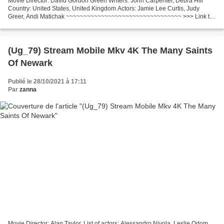
Movie Director: David Gordon Green Writers: John Carpenter, Debra Hill
Country: United States, United Kingdom Actors: Jamie Lee Curtis, Judy
Greer, Andi Matichak ~~~~~~~~~~~~~~~~~~~~~~~~~~~~~~~~~ >>> Link to
watch or download Halloween Kills (2021)
~~~~~~~~~~~~~~~~~~~~~~~~~~~~~~~~~...
(Ug_79) Stream Mobile Mkv 4K The Many Saints
Of Newark
Publié le 28/10/2021 à 17:11
Par
zanna
Movie Director: Alan Taylor, List of actors: Alessandro Nivola, Leslie Odom